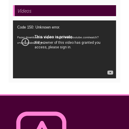
Vídeos
Tocador
Code 150: Unknown error.
de
Fazer download do arquivo: https://www.youtube.com/watch?
vídeo
v=oo0uAsbti28&_=1