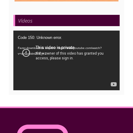
Vídeos
Tocador
Code 150: Unknown error.
de
Fazer download do arquivo: https://www.youtube.com/watch?
vídeo
v=oo0uAsbti28&_=1