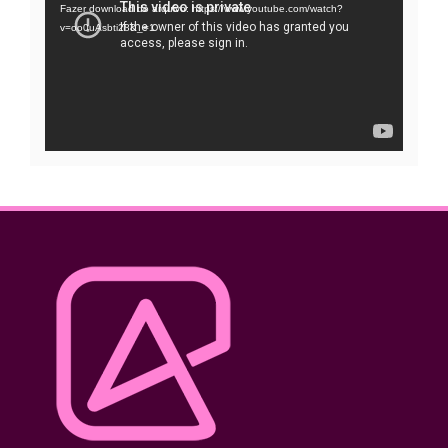
Fazer download do arquivo: https://www.youtube.com/watch?
vídeo
v=oo0uAsbti28&_=1