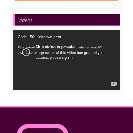
Vídeos
Tocador
Code 150: Unknown error.
de
Fazer download do arquivo: https://www.youtube.com/watch?
vídeo
v=oo0uAsbti28&_=1