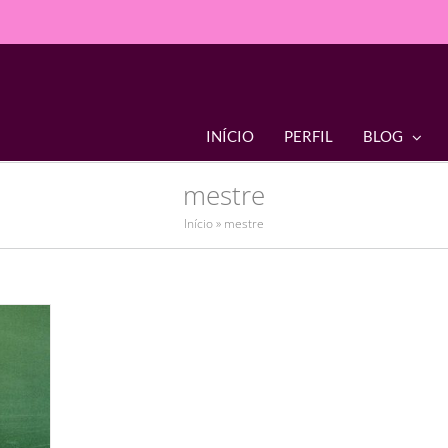
INÍCIO
PERFIL
BLOG
mestre
Início
»
mestre