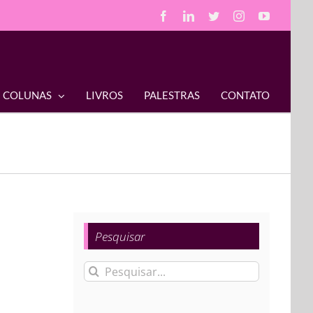
Facebook
LinkedIn
Twitter
Instagram
YouTube
COLUNAS
LIVROS
PALESTRAS
CONTATO
Pesquisar
Buscar
resultados
para: