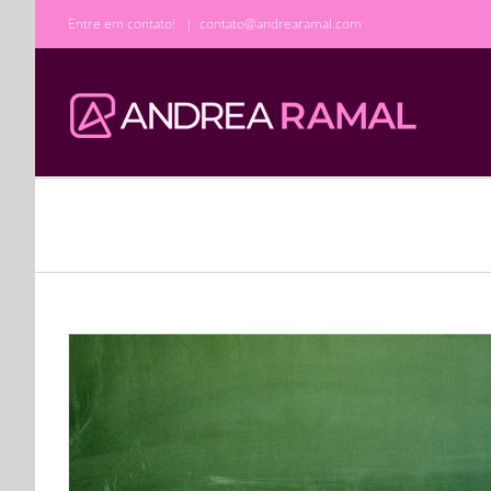
Ir
Entre em contato!
|
contato@andrearamal.com
para
o
conteúdo