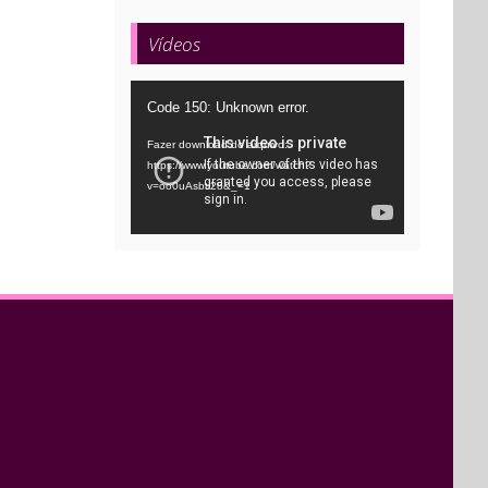
Vídeos
Tocador
Code 150: Unknown error.
de
Fazer download do arquivo:
vídeo
https://www.youtube.com/watch?
v=oo0uAsbti28&_=1