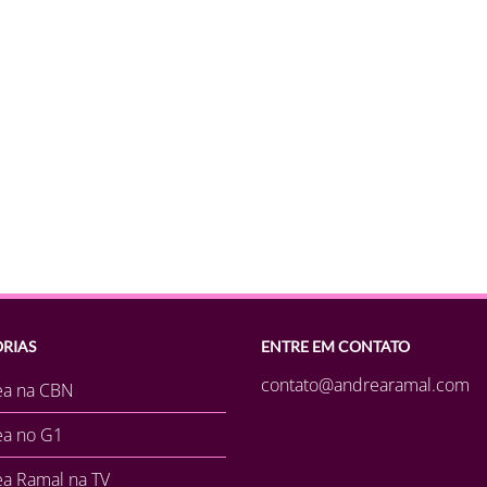
RIAS
ENTRE EM CONTATO
contato@andrearamal.com
ea na CBN
ea no G1
a Ramal na TV