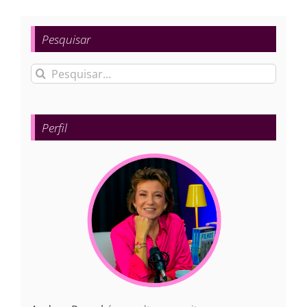
Pesquisar
Buscar
resultados
para:
Perfil