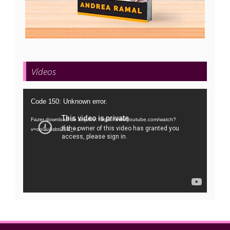
Vídeos
Tocador
Code 150: Unknown error.
de
Fazer download do arquivo: https://www.youtube.com/watch?
vídeo
v=oo0uAsbti28&_=1