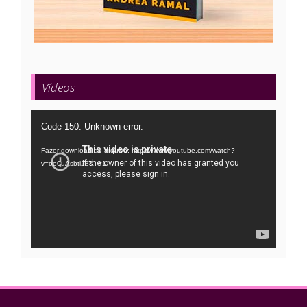
Vídeos
Tocador
Code 150: Unknown error.
de
Fazer download do arquivo: https://www.youtube.com/watch?
vídeo
v=oo0uAsbti28&_=1