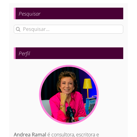
Pesquisar
Buscar
resultados
para:
Perfil
Andrea Ramal
é consultora, escritora e