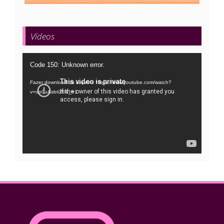
Vídeos
Tocador
Code 150: Unknown error.
de
Fazer download do arquivo: https://www.youtube.com/watch?
vídeo
v=oo0uAsbti28&_=1