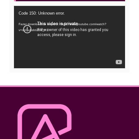
Tocador
Code 150: Unknown error.
de
Fazer download do arquivo: https://www.youtube.com/watch?
vídeo
v=oo0uAsbti28&_=1