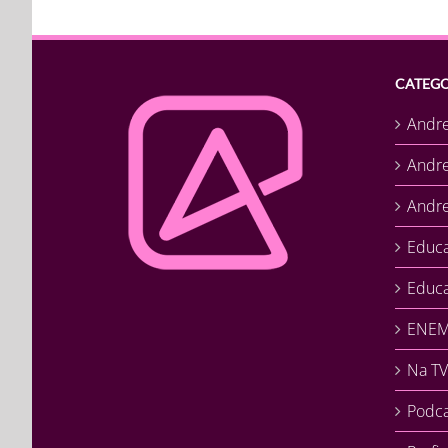
CATEGO
Andr
Andr
Andre
Educ
Educa
ENEM 
Na TV
Podca