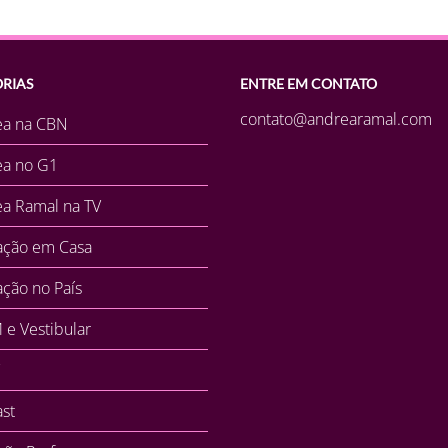
RIAS
ENTRE EM CONTATO
contato@andrearamal.com
ea na CBN
ea no G1
a Ramal na TV
ação em Casa
ção no País
e Vestibular
st