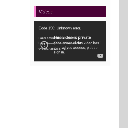
Vídeos
Tocador
Code 150: Unknown error.
de
Fazer download do arquivo:
vídeo
https://www.youtube.com/watch?
v=oo0uAsbti28&_=1