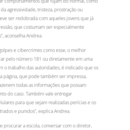
rvar comportamentos que fujam do normal, como
a agressividade, tristeza, prostração ou
eve ser redobrada com aqueles jovens que já
ressão, que costumam ser especialmente
s”, aconselha Andrea.
 golpes e cibercrimes como esse, o melhor
trar pelo número 181 ou diretamente em uma
om o trabalho das autoridades, é indicado que os
a página, que pode também ser impressa,
mazenem todas as informações que possam
ento do caso. Também vale entregar
ulares para que sejam realizadas perícias e os
rados e punidos”, explica Andrea.
 procurar a escola, conversar com o diretor,