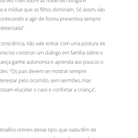
da vez mais sobre as novas tecnologia e
os e mídias que os filhos dominam. Só assim, vão
contecendo e agir de forma preventiva sempre
detectada”.
consciência, não vale entrar com uma postura de
 preciso construir um diálogo em família sobre o
criança ganhe autonomia e aprenda aos poucos o
edes. “Os pais devem se mostrar sempre
nteressar pelo ocorrido, sem sermões, mas
sam elucidar o caso e confortar a criança”,
desafios onlines desse tipo, que nada têm de