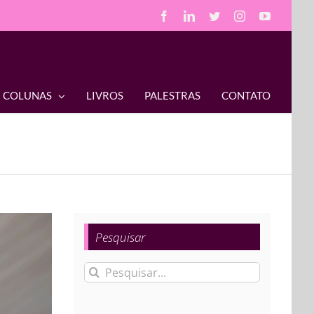
Facebook
LinkedIn
Twitter
Instagram
YouTube
COLUNAS
LIVROS
PALESTRAS
CONTATO
Pesquisar
Buscar
resultados
para: