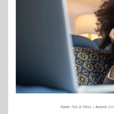
Fonte:
Pais & Filhos
|
Autora:
Emi