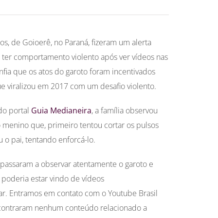
s, de Goioerê, no Paraná, fizeram um alerta
 e ter comportamento violento após ver vídeos nas
onfia que os atos do garoto foram incentivados
e viralizou em 2017 com um desafio violento.
do portal
Guia Medianeira
, a família observou
menino que, primeiro tentou cortar os pulsos
o pai, tentando enforcá-lo.
s passaram a observar atentamente o garoto e
 poderia estar vindo de vídeos
lar. Entramos em contato com o Youtube Brasil
contraram nenhum conteúdo relacionado a