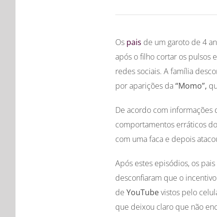
Os
pais
de um garoto de 4 ano
após o filho cortar os pulsos
redes sociais. A família desc
por aparições da
“Momo”,
qu
De acordo com informações 
comportamentos erráticos do 
com uma faca e depois atacou 
Após estes episódios, os pai
desconfiaram que o incentivo
de
YouTube
vistos pelo celu
que deixou claro que não en