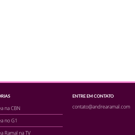
RIAS
ENTRE EM CONTATO
contato@andrearamal.com
ea na CBN
ea no G1
a Ramal na TV