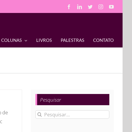
Facebook
LinkedIn
Twitter
Instagram
YouTube
COLUNAS
LIVROS
PALESTRAS
CONTATO
Pesquisar
o de
Buscar
ec
resultados
para: