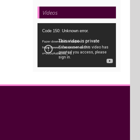
Vídeos
Tocador
Code 150: Unknown error.
de
Fazer download do arquivo:
vídeo
https://www.youtube.com/watch?
v=oo0uAsbti28&_=1