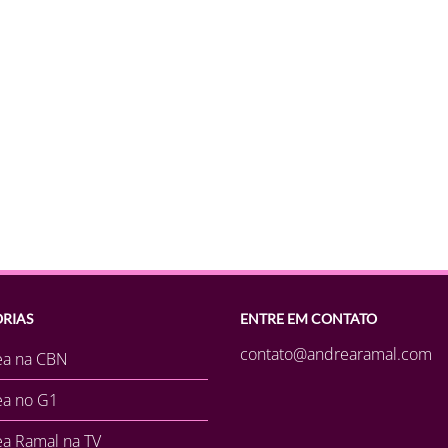
RIAS
ENTRE EM CONTATO
contato@andrearamal.com
ea na CBN
ea no G1
a Ramal na TV