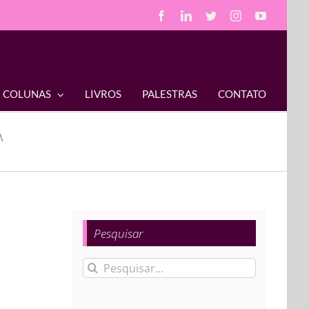
Facebook
LinkedIn
Twitter
Instagram
YouTube
COLUNAS
LIVROS
PALESTRAS
CONTATO
A
Pesquisar
Buscar
resultados
para: