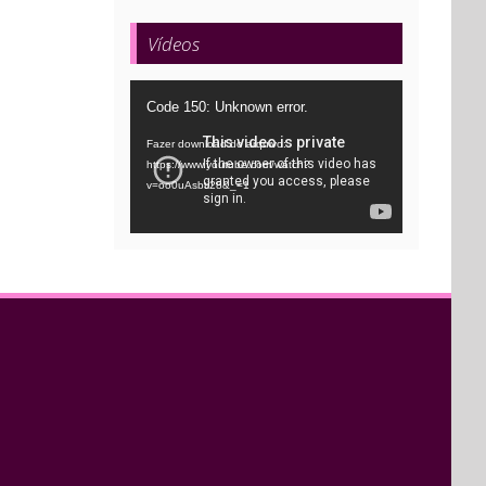
Vídeos
Tocador
Code 150: Unknown error.
de
Fazer download do arquivo:
vídeo
https://www.youtube.com/watch?
v=oo0uAsbti28&_=1