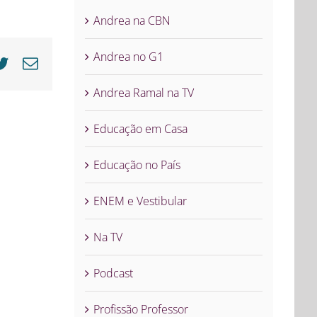
Andrea na CBN
Andrea no G1
cebook
Twitter
E-
mail
Andrea Ramal na TV
Educação em Casa
Educação no País
ENEM e Vestibular
Na TV
Podcast
Profissão Professor