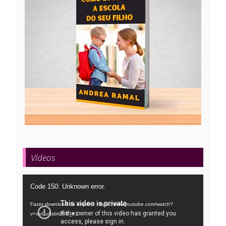
Vídeos
Tocador
Code 150: Unknown error.
de
Fazer download do arquivo: https://www.youtube.com/watch?
vídeo
v=oo0uAsbti28&_=1