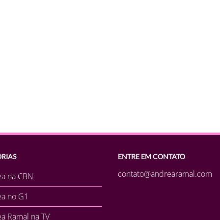
RIAS
ENTRE EM CONTATO
contato@andrearamal.com
ea na CBN
ea no G1
a Ramal na TV