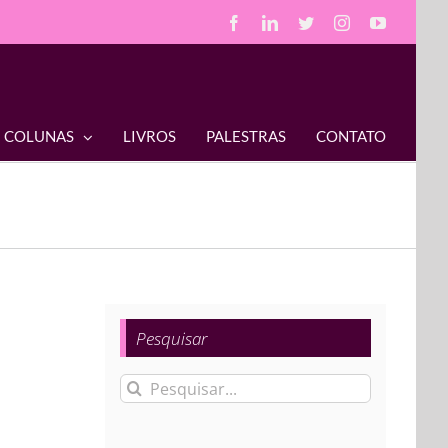
Facebook
LinkedIn
Twitter
Instagram
YouTube
COLUNAS
LIVROS
PALESTRAS
CONTATO
Pesquisar
Buscar
resultados
para: