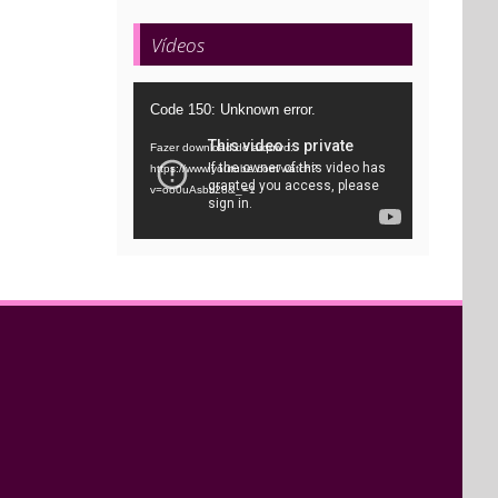
Vídeos
Tocador
Code 150: Unknown error.
de
Fazer download do arquivo:
vídeo
https://www.youtube.com/watch?
v=oo0uAsbti28&_=1