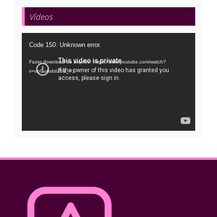
Vídeos
Tocador
Code 150: Unknown error.
de
Fazer download do arquivo: https://www.youtube.com/watch?
vídeo
v=oo0uAsbti28&_=1