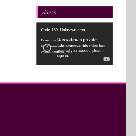
Vídeos
Tocador
Code 150: Unknown error.
de
Fazer download do arquivo:
vídeo
https://www.youtube.com/watch?
v=oo0uAsbti28&_=1