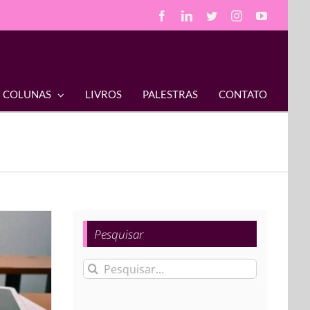
Facebook
LinkedIn
Twitter
Instagram
YouTube
COLUNAS
LIVROS
PALESTRAS
CONTATO
Pesquisar
Buscar
resultados
para: