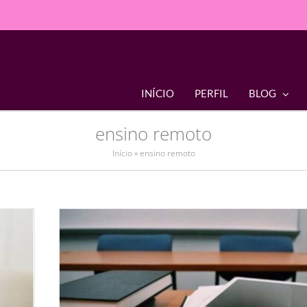
INÍCIO
PERFIL
BLOG
ensino remoto
Início
»
ensino remoto