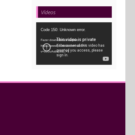
Vídeos
Tocador
Code 150: Unknown error.
de
Fazer download do arquivo:
vídeo
https://www.youtube.com/watch?
v=oo0uAsbti28&_=1