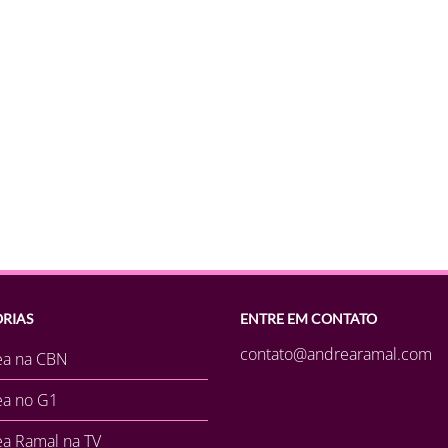
RIAS
ENTRE EM CONTATO
contato@andrearamal.com
ea na CBN
ea no G1
a Ramal na TV