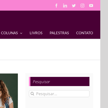
Facebook
LinkedIn
Twitter
Instagram
YouTube
COLUNAS
LIVROS
PALESTRAS
CONTATO
Pesquisar
Buscar
resultados
para: