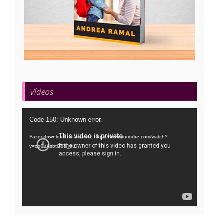
Vídeos
Tocador
Code 150: Unknown error.
de
Fazer download do arquivo: https://www.youtube.com/watch?
vídeo
v=oo0uAsbti28&_=1