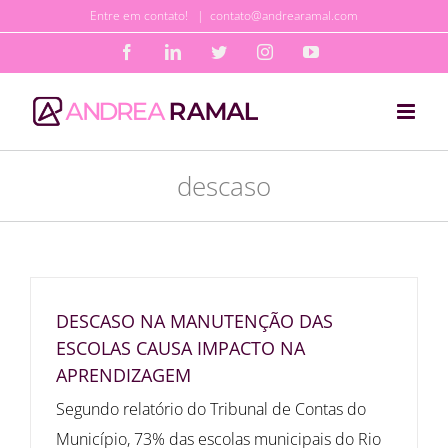
Ir
Entre em contato!
|
contato@andrearamal.com
para
Facebook
LinkedIn
Twitter
Instagram
YouTube
o
conteúdo
descaso
DESCASO NA MANUTENÇÃO DAS
ESCOLAS CAUSA IMPACTO NA
APRENDIZAGEM
Segundo relatório do Tribunal de Contas do
Município, 73% das escolas municipais do Rio