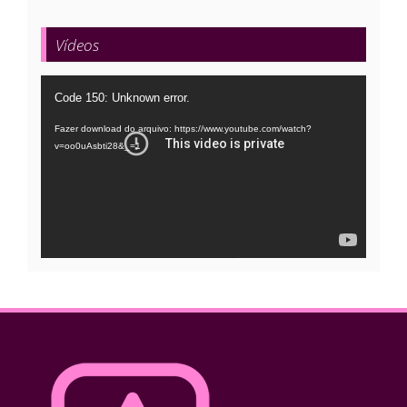
Vídeos
Tocador
Code 150: Unknown error.
de
Fazer download do arquivo: https://www.youtube.com/watch?
vídeo
v=oo0uAsbti28&_=1