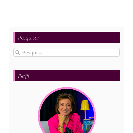
Pesquisar
Buscar
resultados
para:
Perfil