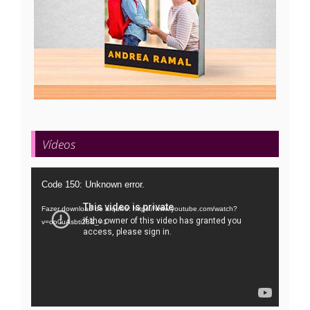
Vídeos
Tocador
Code 150: Unknown error.
de
Fazer download do arquivo: https://www.youtube.com/watch?
vídeo
v=oo0uAsbti28&_=1