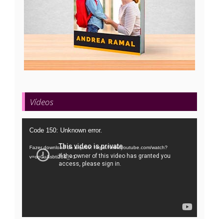
Vídeos
Tocador
Code 150: Unknown error.
de
Fazer download do arquivo: https://www.youtube.com/watch?
vídeo
v=oo0uAsbti28&_=1