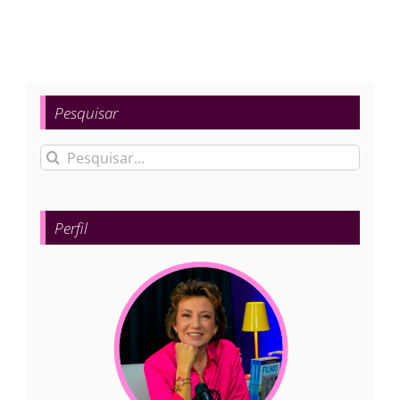
Pesquisar
Buscar
resultados
para:
Perfil