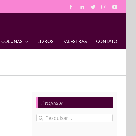
Facebook
LinkedIn
Twitter
Instagram
YouTube
COLUNAS
LIVROS
PALESTRAS
CONTATO
Pesquisar
Buscar
resultados
para: