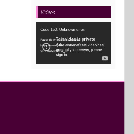
Vídeos
Tocador
Code 150: Unknown error.
de
Fazer download do arquivo:
vídeo
https://www.youtube.com/watch?
v=oo0uAsbti28&_=1