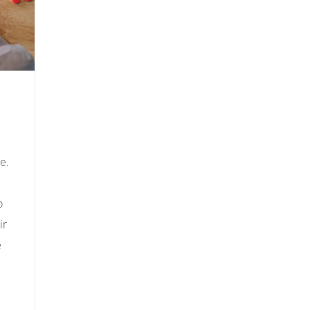
e.
o
ir
e