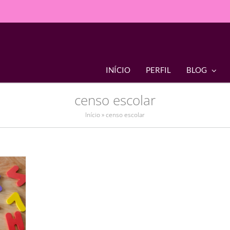
INÍCIO
PERFIL
BLOG
censo escolar
Início
»
censo escolar