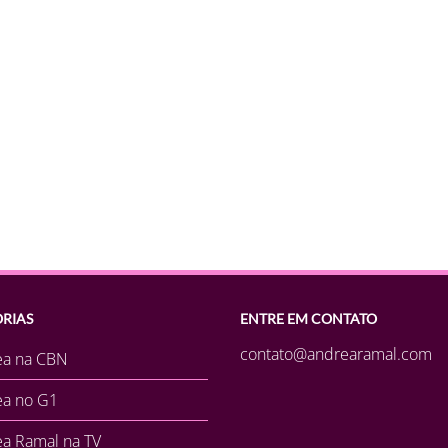
RIAS
ENTRE EM CONTATO
contato@andrearamal.com
ea na CBN
ea no G1
a Ramal na TV