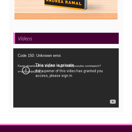
Vídeos
Tocador
Code 150: Unknown error.
de
Fazer download do arquivo: https://www.youtube.com/watch?
vídeo
v=oo0uAsbti28&_=1