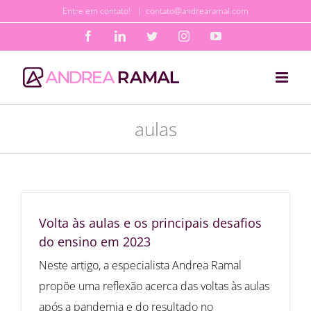
Ir
Entre em contato!
|
contato@andrearamal.com
para
Facebook
LinkedIn
Twitter
Instagram
YouTube
o
conteúdo
aulas
Volta às aulas e os principais desafios
do ensino em 2023
Neste artigo, a especialista Andrea Ramal
propõe uma reflexão acerca das voltas às aulas
após a pandemia e do resultado no