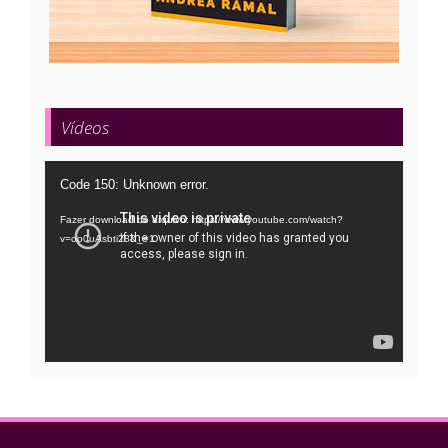
Vídeos
Tocador
Code 150: Unknown error.
de
Fazer download do arquivo: https://www.youtube.com/watch?
vídeo
v=oo0uAsbti28&_=1