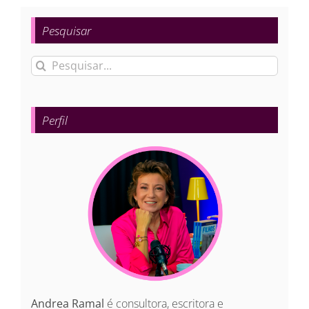
Pesquisar
Buscar
resultados
para:
Perfil
Andrea Ramal
é consultora, escritora e