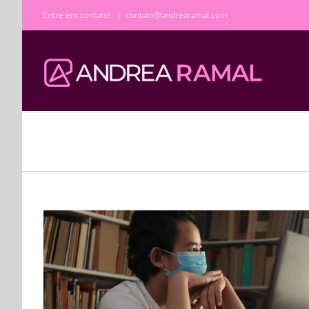
Ir
Entre em contato!
|
contato@andrearamal.com
para
o
conteúdo