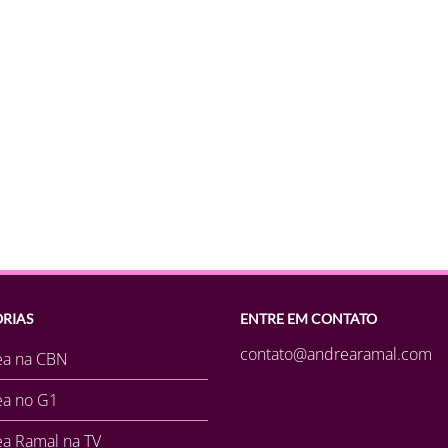
RIAS
ENTRE EM CONTATO
contato@andrearamal.com
ea na CBN
ea no G1
a Ramal na TV