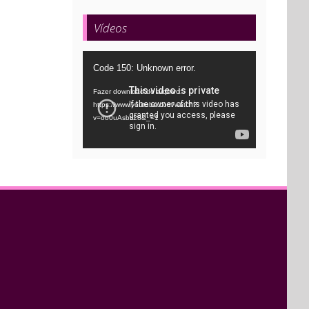
Vídeos
Tocador
Code 150: Unknown error.
de
Fazer download do arquivo:
vídeo
https://www.youtube.com/watch?
v=oo0uAsbti28&_=1