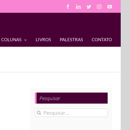
Facebook
LinkedIn
Twitter
Instagram
YouTube
COLUNAS
LIVROS
PALESTRAS
CONTATO
Pesquisar
Buscar
resultados
para: