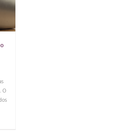
io
as
. O
dos