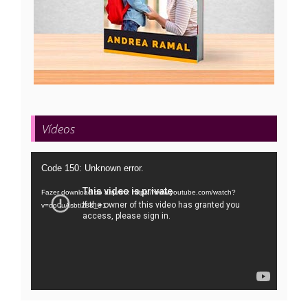
Vídeos
Tocador
Code 150: Unknown error.
de
Fazer download do arquivo: https://www.youtube.com/watch?
vídeo
v=oo0uAsbti28&_=1