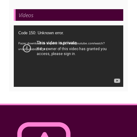
Vídeos
Tocador
Code 150: Unknown error.
de
Fazer download do arquivo: https://www.youtube.com/watch?
vídeo
v=oo0uAsbti28&_=1