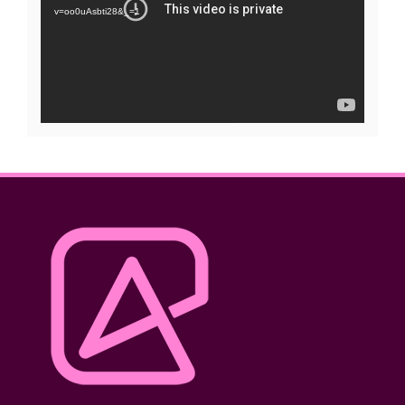
vídeo
v=oo0uAsbti28&_=1