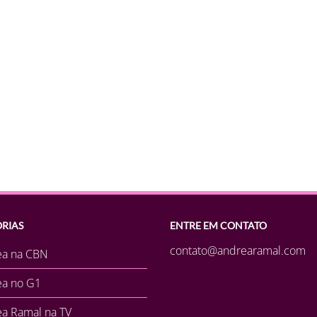
RIAS
ENTRE EM CONTATO
contato@andrearamal.com
ea na CBN
ea no G1
a Ramal na TV