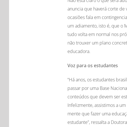
Não está claro o que será ad
anuncia que haverá corte de 
ocasiões fala em contingenc
um adiamento, isto é, que o
tudo volta em normal nos pró
não trouxer um plano concreto
educadora.
Voz para os estudantes
“Há anos, os estudantes bra
passar por uma Base Naciona
conteúdos que devem ser estu
Infelizmente, assistimos a um
mente que fazer uma educaçã
estudante”, ressalta a Douto