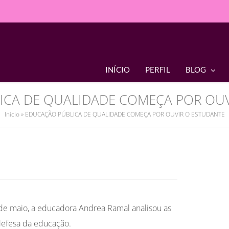
INÍCIO
PERFIL
BLOG
ICA DE QUALIDADE COMEÇA POR OUV
Início
»
EDUCAÇÃO PÚBLICA DE QUALIDADE COMEÇA POR OUVIR O ESTUDANTE
6 de maio, a educadora Andrea Ramal analisou as
defesa da educação.