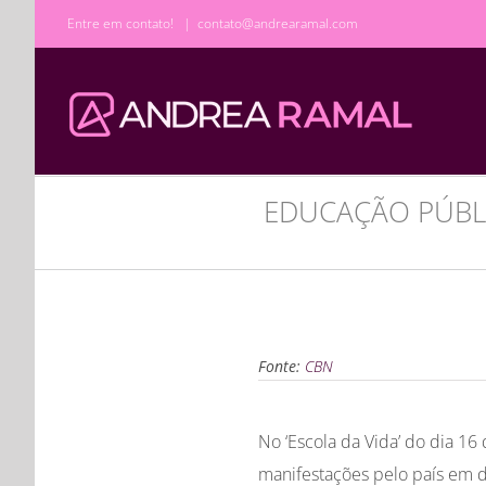
Ir
Entre em contato!
|
contato@andrearamal.com
para
o
conteúdo
EDUCAÇÃO PÚBL
Fonte:
CBN
No ‘Escola da Vida’ do dia 1
manifestações pelo país em 