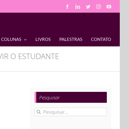
Facebook
LinkedIn
Twitter
Instagram
YouTube
COLUNAS
LIVROS
PALESTRAS
CONTATO
IR O ESTUDANTE
Pesquisar
Buscar
resultados
para: