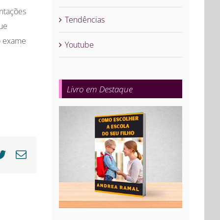
ntações
Tendências
que
 o exame
Youtube
Livro em Destaque
cebook
Twitter
E-
mail