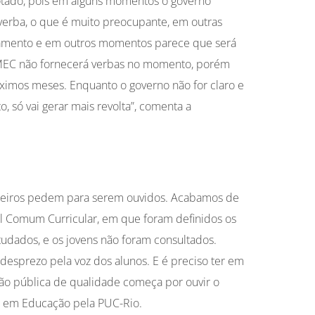
otado, pois em alguns momentos o governo
verba, o que é muito preocupante, em outras
iamento e em outros momentos parece que será
 MEC não fornecerá verbas no momento, porém
ximos meses. Enquanto o governo não for claro e
, só vai gerar mais revolta”, comenta a
sileiros pedem para serem ouvidos. Acabamos de
l Comum Curricular, em que foram definidos os
dados, e os jovens não foram consultados.
 desprezo pela voz dos alunos. E é preciso ter em
o pública de qualidade começa por ouvir o
ra em Educação pela PUC-Rio.