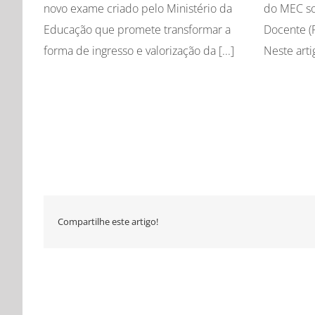
novo exame criado pelo Ministério da
do MEC so
Educação que promete transformar a
Docente (P
forma de ingresso e valorização da [...]
Neste arti
Compartilhe este artigo!