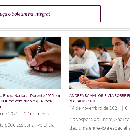
uça o boletim na íntegra!
 a Prova Nacional Docente 2025 em
ANDREA RAMAL ORIENTA SOBRE E
um resumo com tudo o que você
NA RÁDIO CBN
r
14 de novembro de 2024
|
0
o de 2025
|
0 Comments
Na véspera do Enem, Andrea
 pôde assistir à live oficial
deu uma entrevista especial 