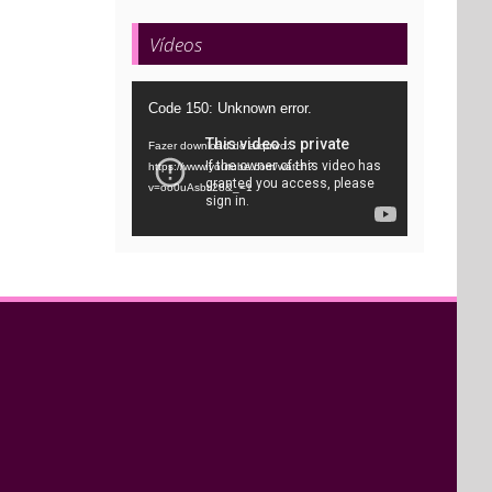
Vídeos
Tocador
Code 150: Unknown error.
de
Fazer download do arquivo:
vídeo
https://www.youtube.com/watch?
v=oo0uAsbti28&_=1