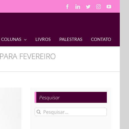
Facebook
LinkedIn
Twitter
Instagram
YouTube
COLUNAS
LIVROS
PALESTRAS
CONTATO
 PARA FEVEREIRO
Pesquisar
Buscar
resultados
para: