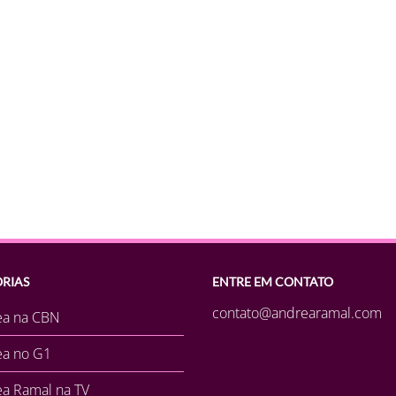
RIAS
ENTRE EM CONTATO
contato@andrearamal.com
ea na CBN
ea no G1
a Ramal na TV