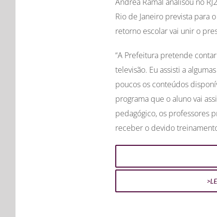
Andrea Ramal analisou no RJ2,
Rio de Janeiro prevista para 
retorno escolar vai unir o pre
“A Prefeitura pretende contar 
televisão. Eu assisti a algum
poucos os conteúdos disponíve
programa que o aluno vai assist
pedagógico, os professores p
receber o devido treinamento
>L