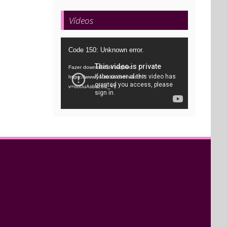
Vídeos
Tocador
Code 150: Unknown error.
de
Fazer download do arquivo:
vídeo
https://www.youtube.com/watch?
v=oo0uAsbti28&_=1