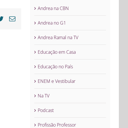
Andrea na CBN
cebook
Twitter
E-
Andrea no G1
mail
Andrea Ramal na TV
Educação em Casa
Educação no País
ENEM e Vestibular
Na TV
Podcast
Profissão Professor