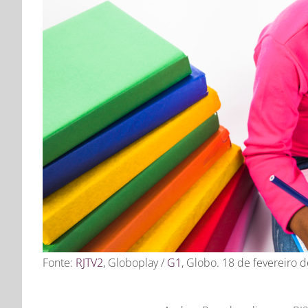
Fonte:
RJTV2
, Globoplay /
G1
, Globo. 18 de fevereiro 