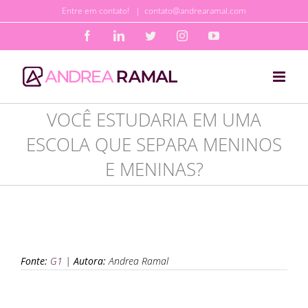
Ir
Entre em contato!
|
contato@andrearamal.com
para
Facebook
LinkedIn
Twitter
Instagram
YouTube
o
conteúdo
VOCÊ ESTUDARIA EM UMA
ESCOLA QUE SEPARA MENINOS
E MENINAS?
Fonte:
G1
|
Autora:
Andrea Ramal