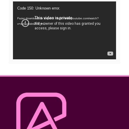
Tocador
Code 150: Unknown error.
de
Fazer download do arquivo: https://www.youtube.com/watch?
vídeo
v=oo0uAsbti28&_=1