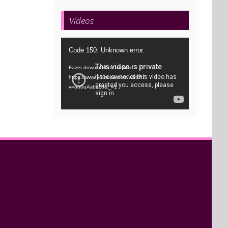
Vídeos
Tocador
Code 150: Unknown error.
de
Fazer download do arquivo:
vídeo
https://www.youtube.com/watch?
v=oo0uAsbti28&_=1