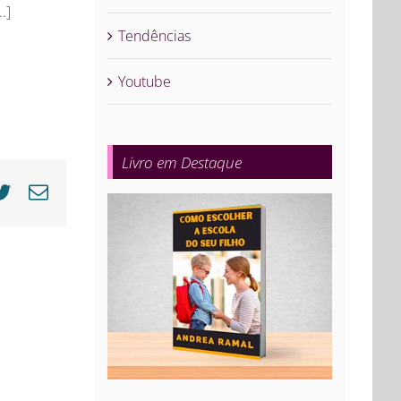
.]
Tendências
Youtube
Livro em Destaque
cebook
Twitter
E-
mail