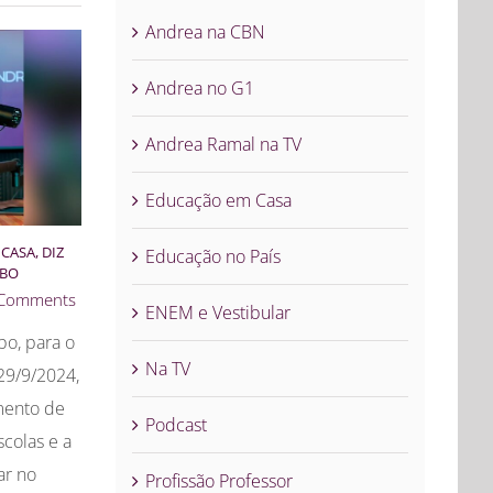
Andrea na CBN
Andrea no G1
Andrea Ramal na TV
Educação em Casa
CASA, DIZ
Educação no País
OBO
 Comments
ENEM e Vestibular
bo, para o
Na TV
29/9/2024,
mento de
Podcast
scolas e a
ar no
Profissão Professor