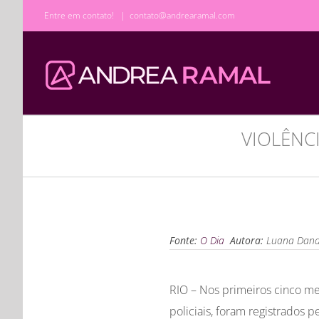
Ir
Entre em contato!
|
contato@andrearamal.com
para
o
conteúdo
VIOLÊNC
Fonte:
O Dia
Autora:
Luana Dand
RIO – Nos primeiros cinco me
policiais, foram registrados 