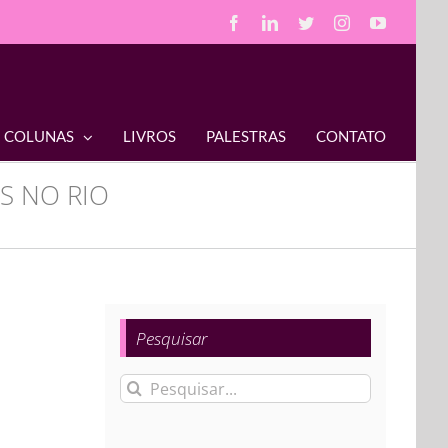
Facebook
LinkedIn
Twitter
Instagram
YouTube
COLUNAS
LIVROS
PALESTRAS
CONTATO
S NO RIO
Pesquisar
Buscar
resultados
para: