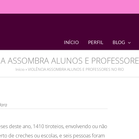
INÍCIO
PERFIL
BLOG
IA ASSOMBRA ALUNOS E PROFESSORE
Início
»
VIOLÊNCIA ASSOMBRA ALUNOS E PROFESSORES NO RIO
ara
ses deste ano, 1410 tiroteios, envolvendo ou não
perto de creches ou escolas, e seis pessoas foram