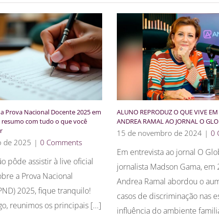
 a Prova Nacional Docente 2025 em
ALUNO REPRODUZ O QUE VIVE EM 
um resumo com tudo o que você
ANDREA RAMAL AO JORNAL O GL
r
15 de novembro de 2024
|
0
o de 2025
|
0 Comments
Em entrevista ao jornal O Glo
 pôde assistir à live oficial
jornalista Madson Gama, em 
bre a Prova Nacional
Andrea Ramal abordou o au
ND) 2025, fique tranquilo!
casos de discriminação nas e
go, reunimos os principais [...]
influência do ambiente famili