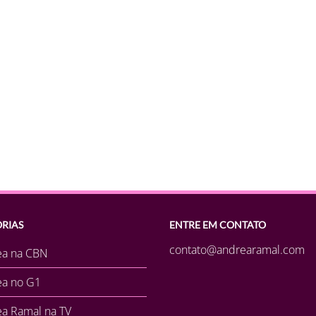
RIAS
ENTRE EM CONTATO
contato@andrearamal.com
ea na CBN
ea no G1
a Ramal na TV