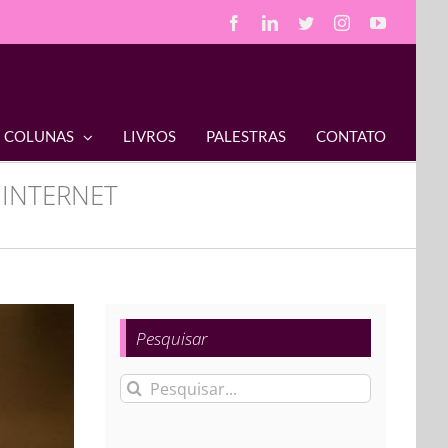
Facebook
LinkedIn
Twitter
Instagram
YouTube
COLUNAS
LIVROS
PALESTRAS
CONTATO
 INTERNET
Pesquisar
Buscar
resultados
para: