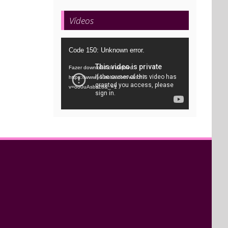
Vídeos
Tocador
Code 150: Unknown error.
de
Fazer download do arquivo:
vídeo
https://www.youtube.com/watch?
v=oo0uAsbti28&_=1