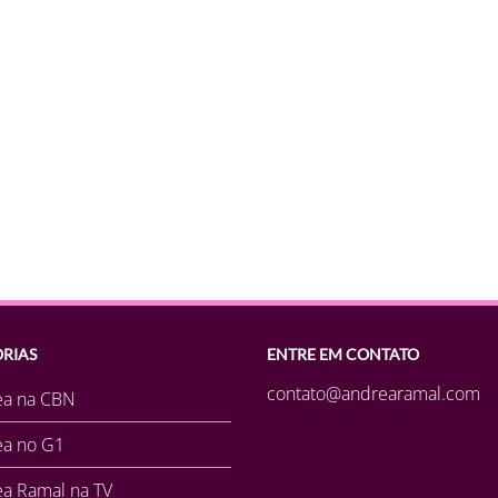
RIAS
ENTRE EM CONTATO
contato@andrearamal.com
ea na CBN
ea no G1
a Ramal na TV