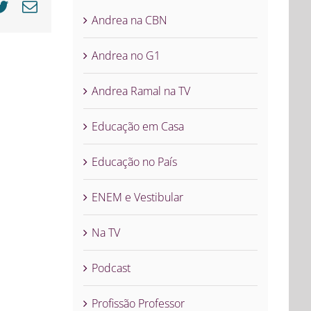
cebook
Twitter
E-
Andrea na CBN
mail
Andrea no G1
Andrea Ramal na TV
Educação em Casa
Educação no País
ENEM e Vestibular
Na TV
Podcast
Profissão Professor