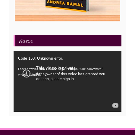
Vídeos
Tocador
Code 150: Unknown error.
de
Fazer download do arquivo: https://www.youtube.com/watch?
vídeo
v=oo0uAsbti28&_=1