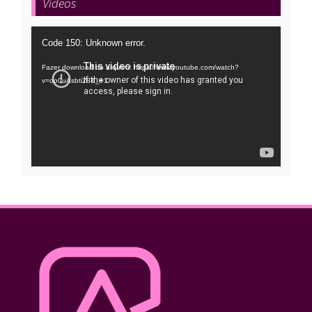
Vídeos
Tocador
Code 150: Unknown error.
de
Fazer download do arquivo: https://www.youtube.com/watch?
vídeo
v=oo0uAsbti28&_=1