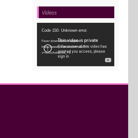
Vídeos
Tocador
Code 150: Unknown error.
de
Fazer download do arquivo:
vídeo
https://www.youtube.com/watch?
v=oo0uAsbti28&_=1