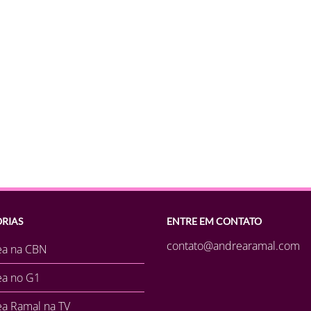
RIAS
ENTRE EM CONTATO
contato@andrearamal.com
ea na CBN
ea no G1
a Ramal na TV