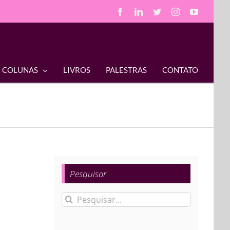
Facebook
LinkedIn
Twitter
Instagram
YouTube
COLUNAS
LIVROS
PALESTRAS
CONTATO
Pesquisar
Buscar
resultados
para: