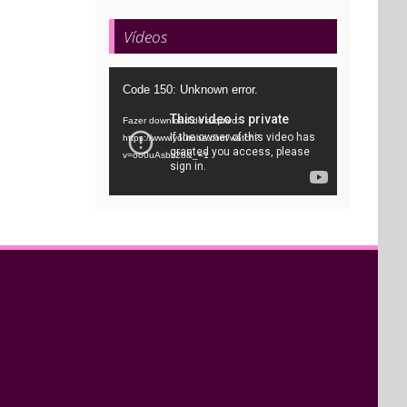
Vídeos
Tocador
Code 150: Unknown error.
de
Fazer download do arquivo:
vídeo
https://www.youtube.com/watch?
v=oo0uAsbti28&_=1