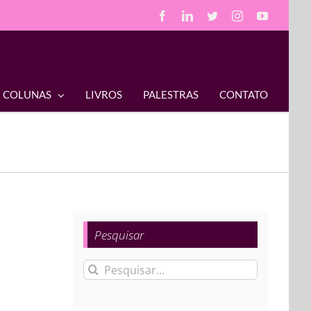
Facebook
LinkedIn
Twitter
Instagram
YouTube
COLUNAS
LIVROS
PALESTRAS
CONTATO
Pesquisar
Buscar
resultados
para: