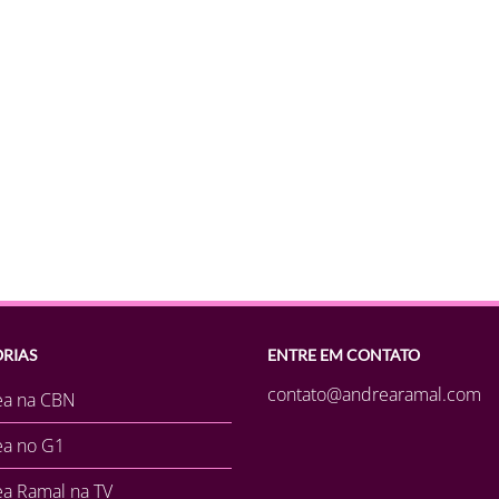
RIAS
ENTRE EM CONTATO
contato@andrearamal.com
ea na CBN
ea no G1
a Ramal na TV