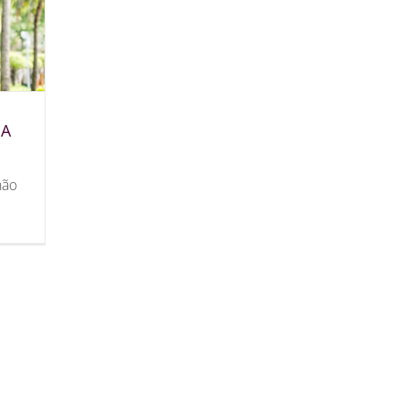
 A
não