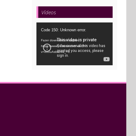
Vídeos
Tocador
Code 150: Unknown error.
de
Fazer download do arquivo:
vídeo
https://www.youtube.com/watch?
v=oo0uAsbti28&_=1