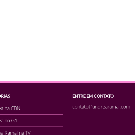
RIAS
ENTRE EM CONTATO
contato@andrearamal.com
ea na CBN
ea no G1
a Ramal na TV