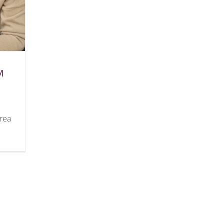
M
rea