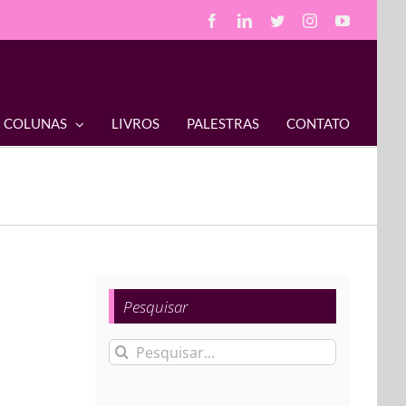
Facebook
LinkedIn
Twitter
Instagram
YouTube
COLUNAS
LIVROS
PALESTRAS
CONTATO
Pesquisar
Buscar
resultados
para: