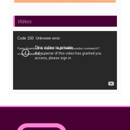
Vídeos
Tocador
Code 150: Unknown error.
de
Fazer download do arquivo: https://www.youtube.com/watch?
vídeo
v=oo0uAsbti28&_=1