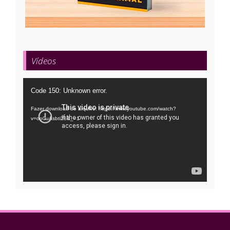
Vídeos
Tocador
Code 150: Unknown error.
de
Fazer download do arquivo: https://www.youtube.com/watch?
vídeo
v=oo0uAsbti28&_=1