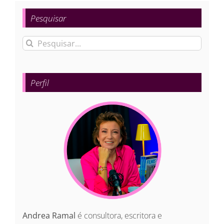
Pesquisar
Buscar
resultados
para:
Perfil
Andrea Ramal
é consultora, escritora e