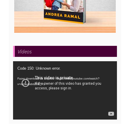
Vídeos
Tocador
Code 150: Unknown error.
de
Fazer download do arquivo: https://www.youtube.com/watch?
vídeo
v=oo0uAsbti28&_=1