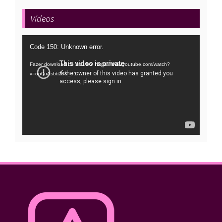
Vídeos
Tocador
Code 150: Unknown error.
de
Fazer download do arquivo: https://www.youtube.com/watch?
vídeo
v=oo0uAsbti28&_=1