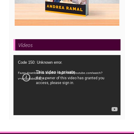
Vídeos
Tocador
Code 150: Unknown error.
de
Fazer download do arquivo: https://www.youtube.com/watch?
vídeo
v=oo0uAsbti28&_=1