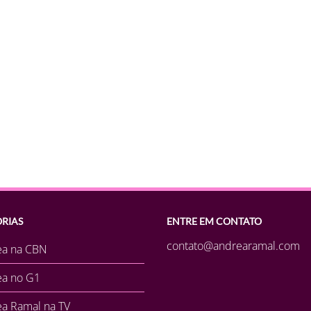
RIAS
ENTRE EM CONTATO
contato@andrearamal.com
ea na CBN
ea no G1
a Ramal na TV