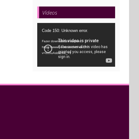
Vídeos
Tocador
Code 150: Unknown error.
de
Fazer download do arquivo:
vídeo
https://www.youtube.com/watch?
v=oo0uAsbti28&_=1