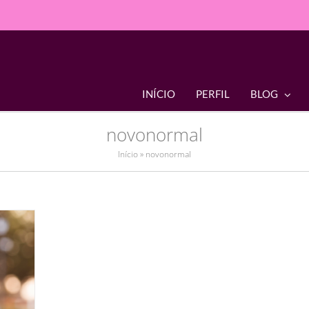
INÍCIO
PERFIL
BLOG
novonormal
Início
»
novonormal