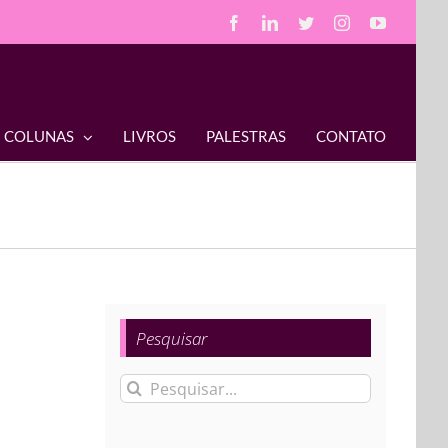
Facebook
LinkedIn
Twitter
Instagram
YouTube
COLUNAS
LIVROS
PALESTRAS
CONTATO
Pesquisar
Buscar
resultados
para: