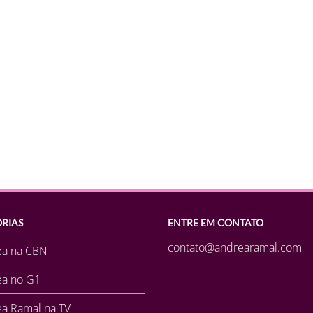
RIAS
ENTRE EM CONTATO
contato@andrearamal.com
ea na CBN
ea no G1
a Ramal na TV