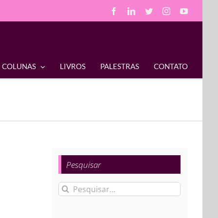
Facebook
LinkedIn
Twitter
Instagram
YouTube
COLUNAS
LIVROS
PALESTRAS
CONTATO
Pesquisar
Buscar
resultados
para: