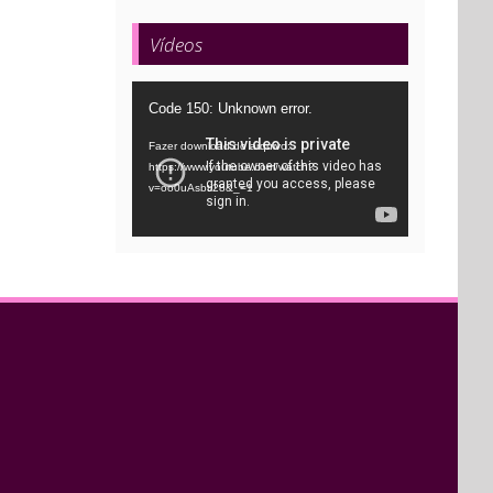
Vídeos
Tocador
Code 150: Unknown error.
de
Fazer download do arquivo:
vídeo
https://www.youtube.com/watch?
v=oo0uAsbti28&_=1