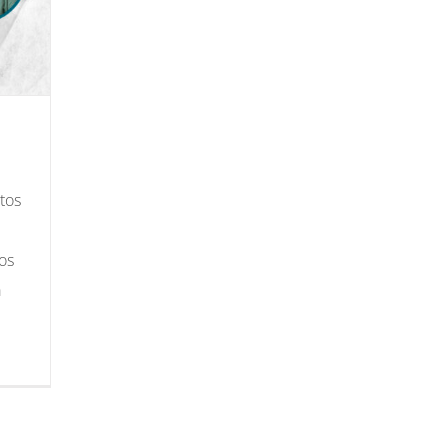
tos
vos
a