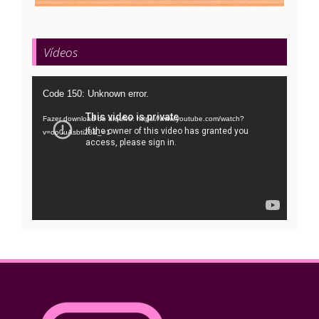
Vídeos
Tocador
Code 150: Unknown error.
de
Fazer download do arquivo: https://www.youtube.com/watch?
vídeo
v=oo0uAsbti28&_=1