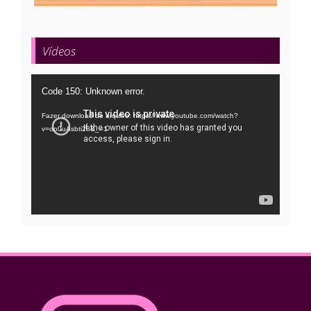
Vídeos
Tocador
Code 150: Unknown error.
de
Fazer download do arquivo: https://www.youtube.com/watch?
vídeo
v=oo0uAsbti28&_=1