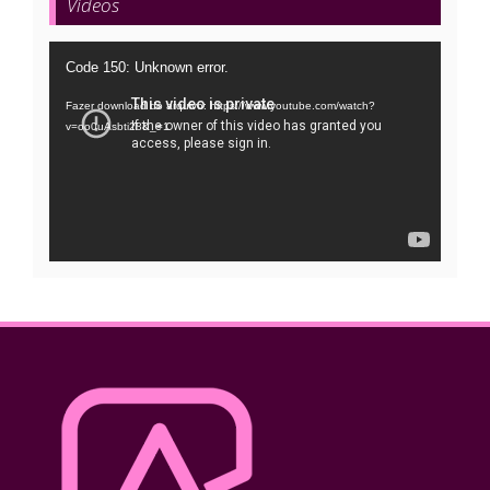
Vídeos
Tocador
Code 150: Unknown error.
de
Fazer download do arquivo: https://www.youtube.com/watch?
vídeo
v=oo0uAsbti28&_=1