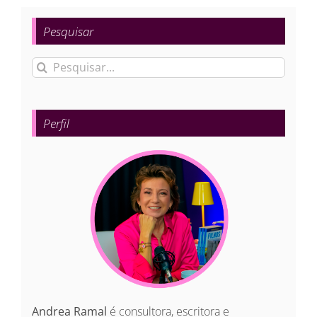
Pesquisar
Buscar
resultados
para:
Perfil
Andrea Ramal
é consultora, escritora e