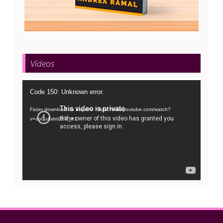
Vídeos
Tocador
Code 150: Unknown error.
de
Fazer download do arquivo: https://www.youtube.com/watch?
vídeo
v=oo0uAsbti28&_=1